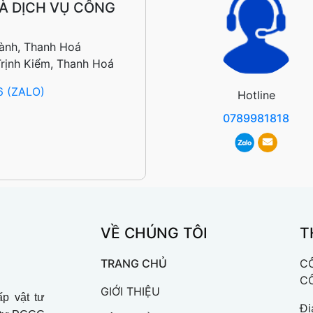
À DỊCH VỤ CÔNG
ành, Thanh Hoá
Trịnh Kiểm, Thanh Hoá
6 (ZALO)
Hotline
0789981818
VỀ CHÚNG TÔI
T
TRANG CHỦ
C
C
GIỚI THIỆU
p vật tư
Đị