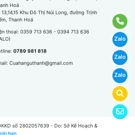
anh Hoá
 13,14,15 Khu Đô Thị Núi Long, đường Trịnh
ểm, Thanh Hoá
ện thoại:
0359 713 636 - 0394 713 636
Zalo
ALO)
tline:
0789 981 818
Zalo
ail:
Cuahanguthanh@gmail.com
Zalo
KD số 2802057639 - Do: Sở Kế Hoạch &
Việt Nam.