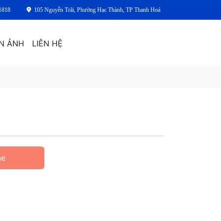
1818
105 Nguyễn Trãi, Phường Hạc Thành, TP Thanh Hoá
N ẢNH
LIÊN HỆ
ne