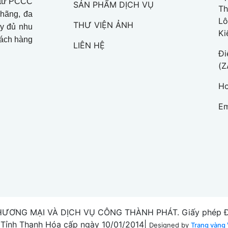
t tư PCCC
SẢN PHẨM DỊCH VỤ
Th
 hãng, đa
Lô
THƯ VIỆN ẢNH
ầy đủ nhu
Ki
hách hàng
LIÊN HỆ
Đi
(Z
Ho
Em
HƯƠNG MẠI VÀ DỊCH VỤ CÔNG THÀNH PHÁT. Giấy phép ĐK
 Tỉnh Thanh Hóa cấp ngày 10/01/2014|
Designed by
Trang vàng 