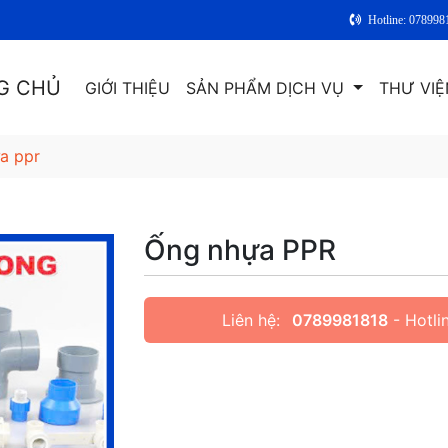
Hotline: 078998
G CHỦ
GIỚI THIỆU
SẢN PHẨM DỊCH VỤ
THƯ VIỆ
a ppr
Ống nhựa PPR
Liên hệ:
0789981818
- Hotli