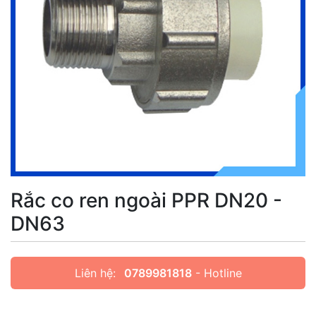
Rắc co ren ngoài PPR DN20 -
DN63
Liên hệ:
0789981818
- Hotline