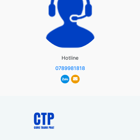
Hotline
0789981818