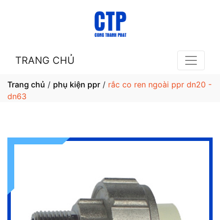
TRANG CHỦ
Trang chủ
/
phụ kiện ppr
/
rắc co ren ngoài ppr dn20 -
dn63