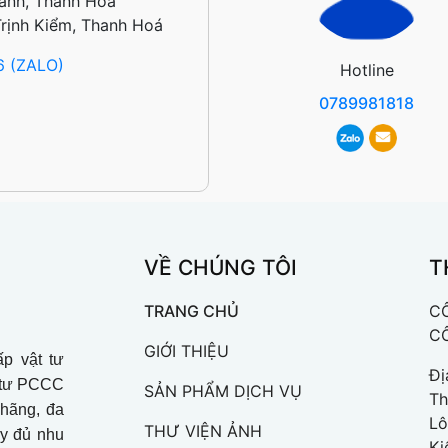
ành, Thanh Hoá
Trịnh Kiểm, Thanh Hoá
6 (ZALO)
Hotline
0789981818
VỀ CHÚNG TÔI
T
TRANG CHỦ
C
C
GIỚI THIỆU
p vật tư
Đị
t tư PCCC
SẢN PHẨM DỊCH VỤ
Th
 hãng, đa
Lô
THƯ VIỆN ẢNH
ầy đủ nhu
Ki