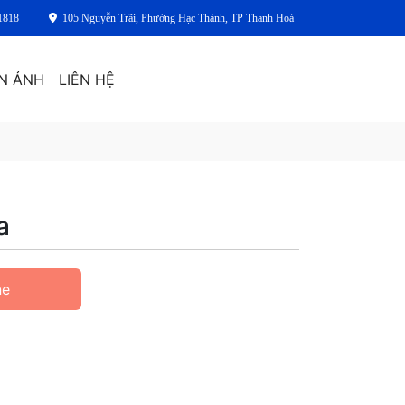
1818
105 Nguyễn Trãi, Phường Hạc Thành, TP Thanh Hoá
N ẢNH
LIÊN HỆ
a
ne