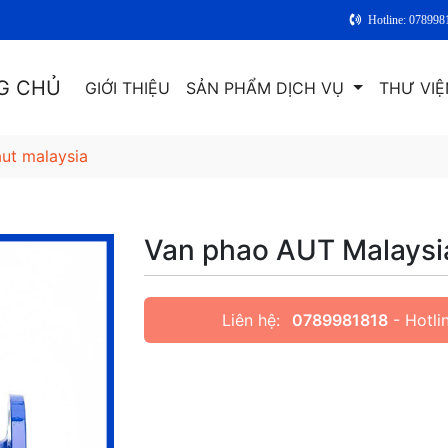
Hotline: 078998
G CHỦ
GIỚI THIỆU
SẢN PHẨM DỊCH VỤ
THƯ VIỆ
ut malaysia
Van phao AUT Malaysi
Liên hệ:
0789981818
- Hotli