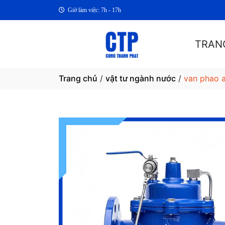
Giờ làm việc: 7h - 17h
TRAN
Trang chủ
/
vật tư ngành nước
/
van phao a