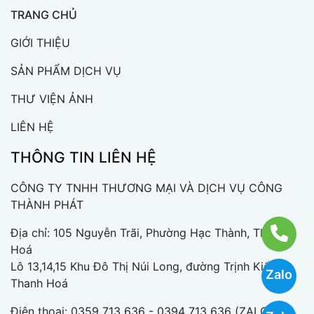
TRANG CHỦ
GIỚI THIỆU
SẢN PHẨM DỊCH VỤ
THƯ VIỆN ẢNH
LIÊN HỆ
THÔNG TIN LIÊN HỆ
CÔNG TY TNHH THƯƠNG MẠI VÀ DỊCH VỤ CÔNG
THÀNH PHÁT
Địa chỉ: 105 Nguyễn Trãi, Phường Hạc Thành, Thanh
Hoá
Lô 13,14,15 Khu Đô Thị Núi Long, đường Trịnh Kiểm,
Zalo
Thanh Hoá
Điện thoại:
0359 713 636 - 0394 713 636 (ZALO)