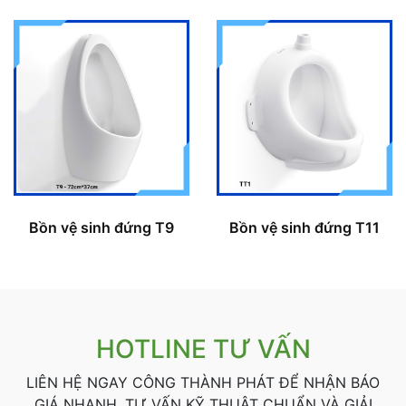
Bồn vệ sinh đứng T9
Bồn vệ sinh đứng T11
HOTLINE TƯ VẤN
LIÊN HỆ NGAY CÔNG THÀNH PHÁT ĐỂ NHẬN BÁO
GIÁ NHANH, TƯ VẤN KỸ THUẬT CHUẨN VÀ GIẢI