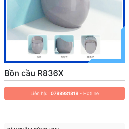
Bồn cầu R836X
Liên hệ:
0789981818
- Hotline