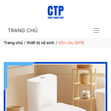
TRANG CHỦ
Trang chủ
/
thiết bị vệ sinh
/
bồn cầu 6019