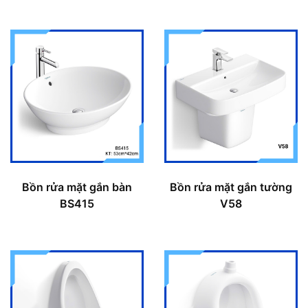
Bồn rửa mặt gắn bàn
Bồn rửa mặt gắn tường
BS415
V58