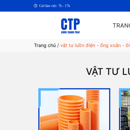
Giờ làm việc: 7h - 17h
TRAN
Trang chủ
/
vật tư luồn điện - ống xoắn - ố
VẬT TƯ L