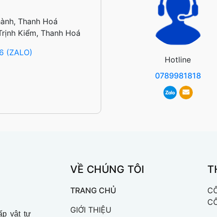
hành, Thanh Hoá
Trịnh Kiểm, Thanh Hoá
6 (ZALO)
Hotline
0789981818
VỀ CHÚNG TÔI
T
TRANG CHỦ
CÔ
C
GIỚI THIỆU
p vật tư