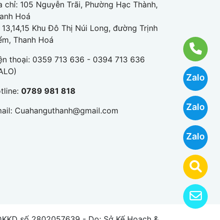
a chỉ: 105 Nguyễn Trãi, Phường Hạc Thành,
anh Hoá
 13,14,15 Khu Đô Thị Núi Long, đường Trịnh
ểm, Thanh Hoá
ện thoại:
0359 713 636 - 0394 713 636
ALO)
Zalo
tline:
0789 981 818
Zalo
ail:
Cuahanguthanh@gmail.com
Zalo
KD số 2802057639 - Do: Sở Kế Hoạch &