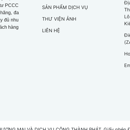
Đị
t tư PCCC
SẢN PHẨM DỊCH VỤ
Th
 hãng, đa
Lô
THƯ VIỆN ẢNH
ầy đủ nhu
Ki
khách hàng
LIÊN HỆ
Đi
(Z
Ho
Em
HƯƠNG MẠI VÀ DỊCH VỤ CÔNG THÀNH PHÁT. Giấy phép ĐK