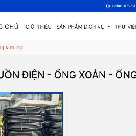
Hotline: 078998
G CHỦ
GIỚI THIỆU
SẢN PHẨM DỊCH VỤ
THƯ VIỆ
ng kim loại
UỒN ĐIỆN - ỐNG XOẮN - ỐNG